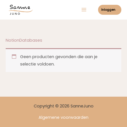
Ga
Inloggen
naar
de
inhoud
NotionDatabases
Geen producten gevonden die aan je
selectie voldoen.
Copyright © 2026 SanneJuno
Algemene voorwaarden